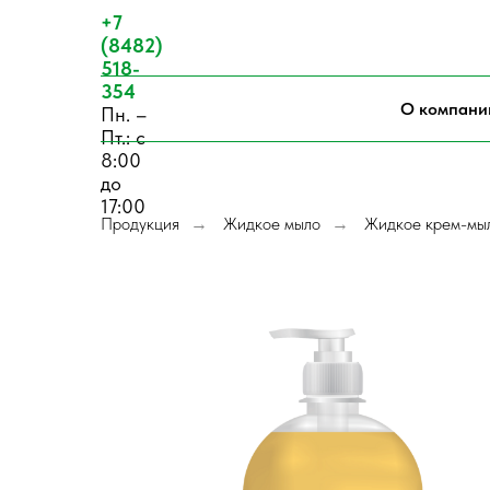
+7
(8482)
518-
354
О компани
Пн. –
Пт.: с
8:00
до
17:00
Продукция
Жидкое мыло
Жидкое крем-мыл
→
→