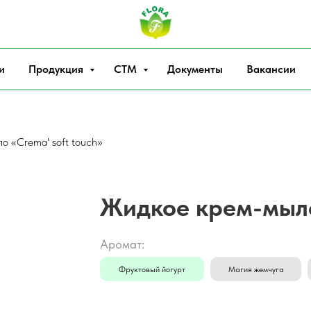
и
Продукция
СТМ
Документы
Вакансии
о «Crema' soft touch»
Жидкое крем-мыло 
Аромат:
Фруктовый йогурт
Магия жемчуга