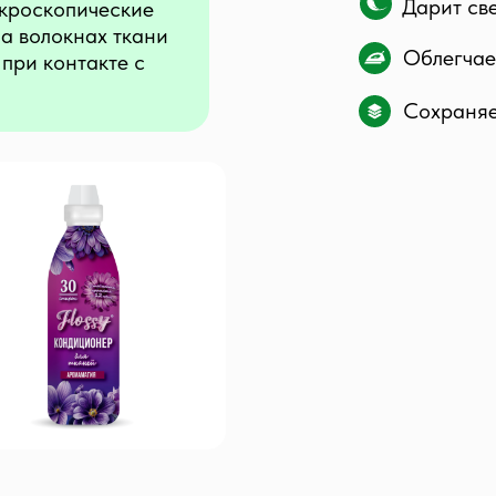
Дарит св
кроскопические
а волокнах ткани
Облегчае
при контакте с
Сохраняет