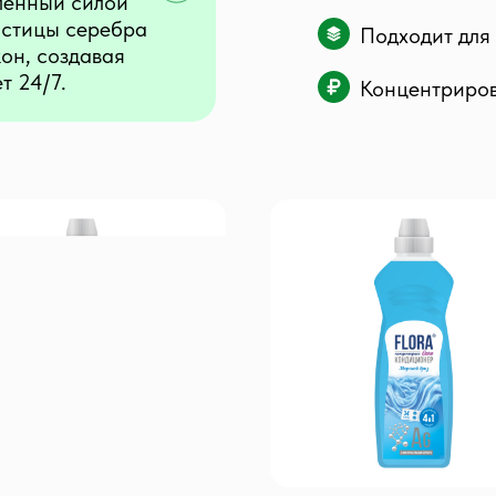
ленный силой
астицы серебра
Подходит для 
кон, создавая
т 24/7.
Концентриров