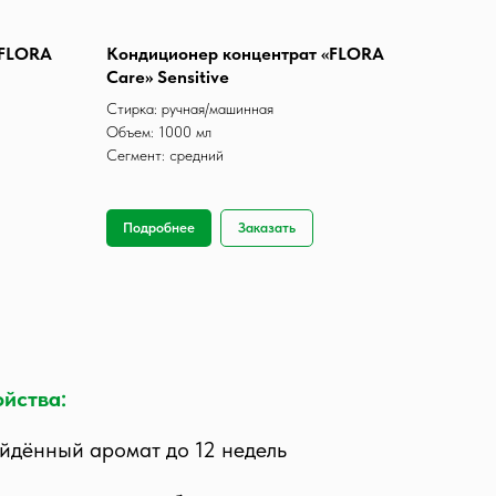
«FLORA
Кондиционер концентрат «FLORA
Care» Sensitive
Стирка: ручная/машинная
Объем: 1000 мл
Сегмент: средний
Подробнее
Заказать
йства:
йдённый аромат до 12 недель