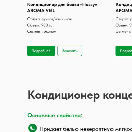
Кондиционер для белья «Flossy»
Кондици
AROMA VEIL
АРОМ
Стирка: ручная/машинная
Стирка: 
Объем: 900 мл
Объем: 9
Сегмент: эконом
Сегмент:
Подробнее
Заказать
Подро
Кондиционер конц
Основные свойства:
Придает белью невероятную мягко