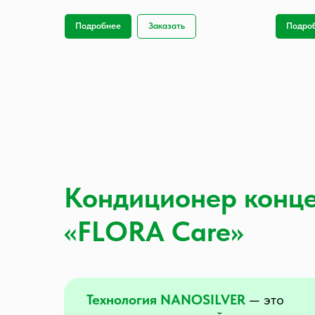
Подробнее
Заказать
Подро
Кондиционер конц
«FLORA Care»
Технология NANOSILVER
— это