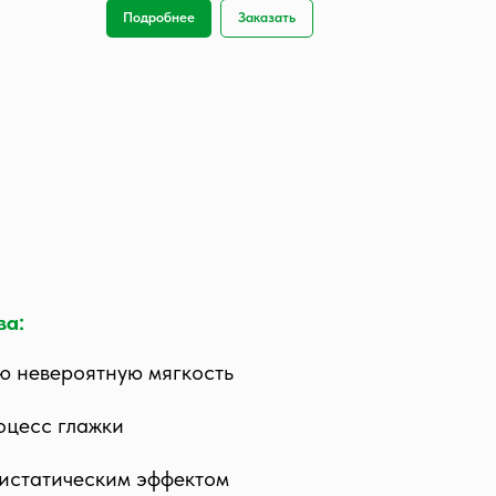
Подробнее
Заказать
ва:
ю невероятную мягкость
оцесс глажки
истатическим эффектом