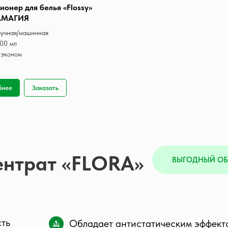
онер для белья «Flossy»
АМАГИЯ
ручная/машинная
00 мл
 эконом
бнее
Заказать
ентрат «FLORA»
ВЫГОДНЫЙ О
сть
Обладает антистатическим эффект