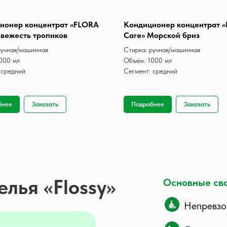
ионер концентрат «FLORA
Кондиционер концентрат 
Свежесть тропиков
Care» Морской бриз
ручная/машинная
Стирка: ручная/машинная
000 мл
Объем: 1000 мл
 средний
Сегмент: средний
бнее
Заказать
Подробнее
Заказать
лья «Flossy»
Основные сво
Непревзо